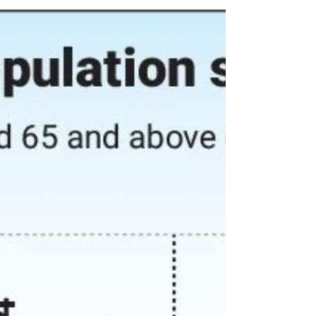
疗，她因此产生了明显的焦虑，担心若不立即手术
可能会造成更严重的后果。 在详细了解她的症状、
病史与影像报告后，我向她说明： 对于部分椎间盘
突出患者，手术确实是必要且有效的治疗方式，尤
其是在出现严重神经压迫或进行性功能退化时。 但
在她的情况下，并未出现马尾综合征、显著肌力下
降或紧急神经症状，因此： 手术是治疗选项之一，
但不是唯一且立即必须的选项。 我进一步与她讨论
另一种循序式的处理思路： 在无紧急适应症的前提
下，可先进行一段时间的保守治疗，以评估症状变
化与身体反应。 我们制定了个别化的保守治疗计
划，包括： 软组织放松与关节松动 深层核心稳定训
练 神经滑动练习 日常动作与姿势调整 负荷管理与活
动策略 在治疗初期，她的疼痛仍在，但逐渐有改善
迹象；两周后，她的功能活动已明显提升； 几个月
后，她能够恢复较长距离步行，并减轻了对动作的
恐惧。 她向我表示最有帮助的，不只是疼痛改善，
而是“明确知道自己有选择”，并能依照自身节奏与