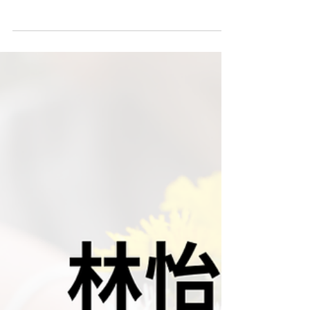
需要有人陪同就医、沟通病情、协助行动。但 陪诊
不该只是“陪着去” ，而是一份需要专业判断、清楚
界线与高度责任感的工作。 2025 年 12 月 13–14
日，我们举办了为期两天的 马来西亚陪诊专业课程
，希望为行业培养一批真正理解「陪诊价值」的
人。 为什么要系统化陪诊培训？ 在医院环境中，长
者往往面临多重挑战：行动不便、听力或认知退
化、紧张与不安，以及复杂的医疗流程。一个没有
受过训练的陪诊者，可能出于好意，却在无意中增
加风险。 因此，我们设计这门课程的核心目标是：
👉 让陪诊成为一份“有能力、有分寸、有温度”的专
业服务。 课程重点内容 在两天密集而实务导向的训
练中，学员系统学习并反复练习： 跌倒预防与风险
判断 了解高风险情境，提前介入，而不是事后补救
轮椅转移与安全移动技巧 保护长者，也保护陪诊员
自己 如厕协助中的尊严照护 清楚界线，尊重隐私，
维持长者的自尊 紧急救援与突发状况应对 在关键时
刻保持冷静，知道该做什么、不该做什么 Role
Play 沟通训练 如何与长者、家属、医护人员有效沟
通 医院流程